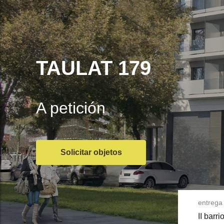
TAULAT 179
A petición
Solicitar objetos
entrega 
II barri