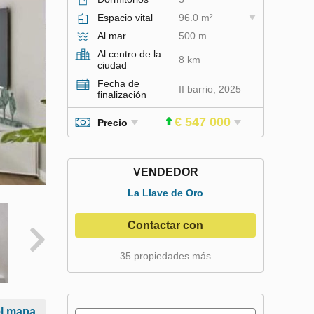
Espacio vital
96.0 m²
Al mar
500 m
Al centro de la
8 km
ciudad
Fecha de
II barrio, 2025
finalización
€ 547 000
Precio
VENDEDOR
La Llave de Oro
Contactar con
35 propiedades más
el mapa