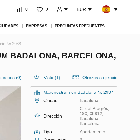
0
0
EUR
CIUDADES
EMPRESAS
PREGUNTAS FRECUENTES
pain № 2988
UM BADALONA, BARCELONA,
e deseos
(
0
)
Visto (1)
Ofrezca su precio
Marenostrum en Badalona № 2987
Ciudad
Badalona
C. del Progrés,
190, 08912,
Dirección
Badalona,
Barcelona
Tipo
Apartamento
Dormitorios
3