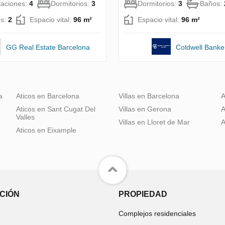
taciones:
4
Dormitorios:
3
Dormitorios:
3
Baños:
s:
2
Espacio vital:
96 m²
Espacio vital:
96 m²
GG Real Estate Barcelona
Coldwell Banke
a
Aticos en Barcelona
Villas en Barcelona
A
Aticos en Sant Cugat Del
Villas en Gerona
A
Valles
Villas en Lloret de Mar
A
Aticos en Eixample
CIÓN
PROPIEDAD
Complejos residenciales