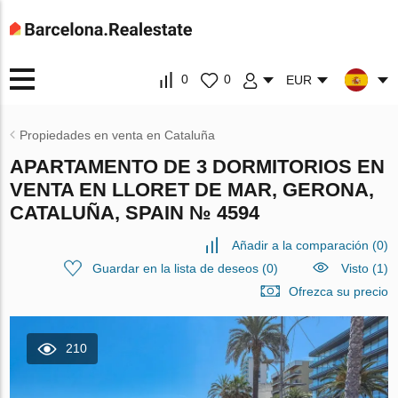
0
0
EUR
Propiedades en venta en Cataluña
APARTAMENTO DE 3 DORMITORIOS EN
VENTA EN LLORET DE MAR, GERONA,
CATALUÑA, SPAIN № 4594
Añadir a la comparación
(
0
)
Guardar en la lista de deseos
(
0
)
Visto (1)
Ofrezca su precio
210