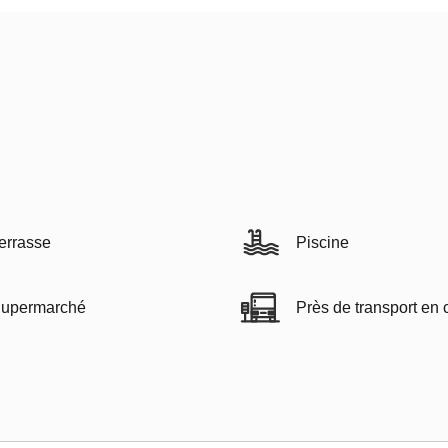
errasse
Piscine
upermarché
Près de transport e