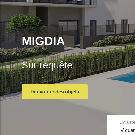
MIGDIA
Sur requête
Demander des objets
Livraiso
IV quar