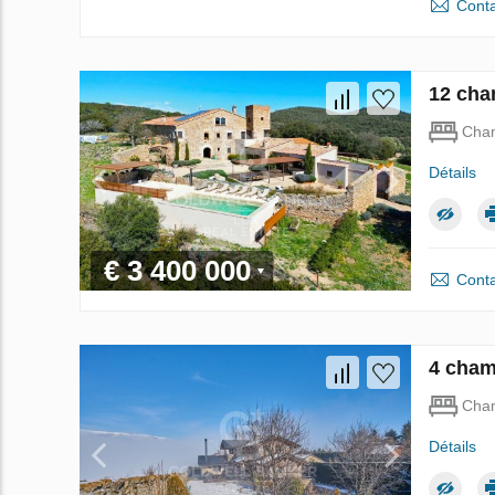
Conta
12 cha
Cha
Détails
€ 3 400 000
Conta
4 cham
Cha
Détails