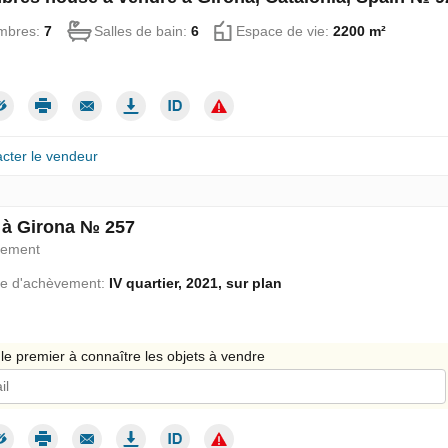
mbres:
7
Salles de bain:
6
Espace de vie:
2200 m²
cter le vendeur
 à Girona № 257
pement
e d'achèvement:
IV quartier, 2021, sur plan
le premier à connaître les objets à vendre
 donne mon consentement au traitement de mes données personnelles c