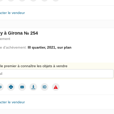
cter le vendeur
 à Girona № 254
pement
e d'achèvement:
III quartier, 2021, sur plan
le premier à connaître les objets à vendre
 donne mon consentement au traitement de mes données personnelles c
cter le vendeur