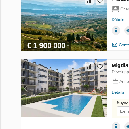
Cha
Détails
€ 1 900 000
Conta
Migdia
Dévelop
Anné
Détails
Soyez 
Je