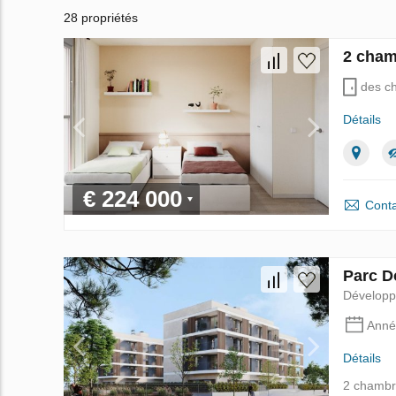
28 propriétés
2 cham
des c
Détails
€ 224 000
Conta
Parc D
Dévelop
Anné
Détails
2 chambr