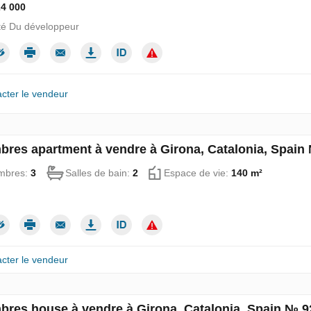
24 000
té Du développeur
cter le vendeur
bres apartment à vendre à Girona, Catalonia, Spain
mbres:
3
Salles de bain:
2
Espace de vie:
140 m²
cter le vendeur
bres house à vendre à Girona, Catalonia, Spain № 9