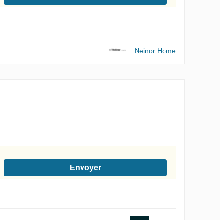
onformément à la Politique de confidentialité
Neinor Home
Envoyer
onformément à la Politique de confidentialité