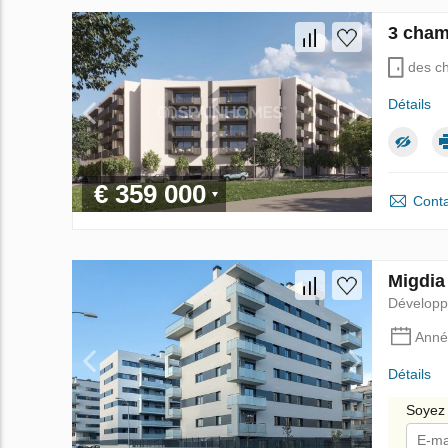
3 cham
des c
Détails
€ 359 000
Conta
Migdia
Dévelop
Anné
Détails
Soyez 