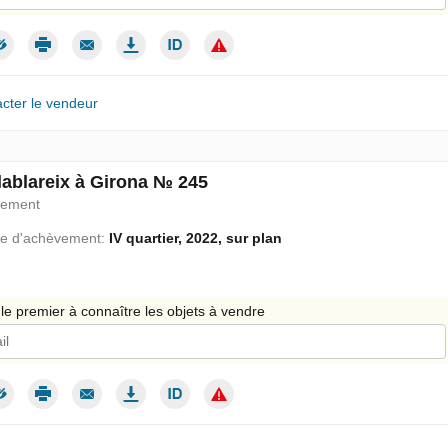
 donne mon consentement au traitement de mes données personnelles c
cter le vendeur
lablareix à Girona № 245
pement
e d'achèvement:
IV quartier, 2022, sur plan
le premier à connaître les objets à vendre
 donne mon consentement au traitement de mes données personnelles c