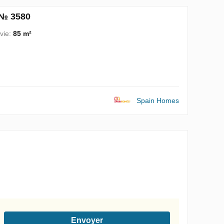
 № 3580
vie:
85 m²
Spain Homes
Envoyer