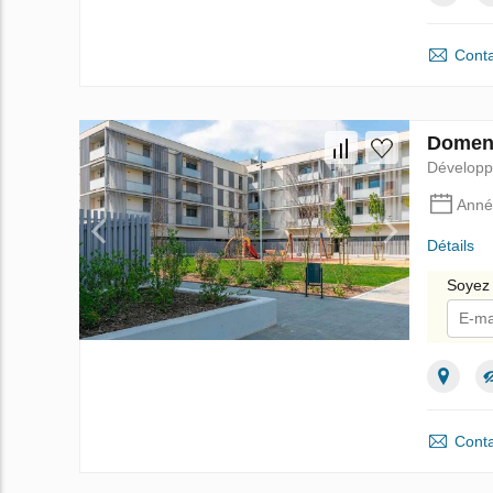
Conta
Domeny
Dévelop
Anné
Détails
Soyez 
Je
Conta