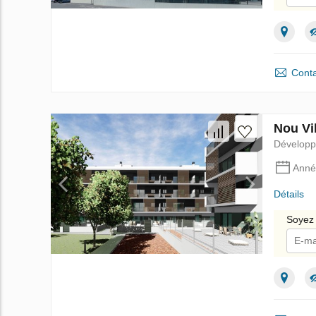
Je
Conta
Nou Vi
Dévelop
Anné
Détails
Soyez 
Je