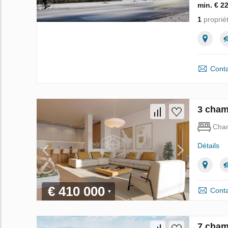
min. € 2
1
proprié
Conta
3 cham
Cha
Détails
€ 410 000
Conta
7 cham