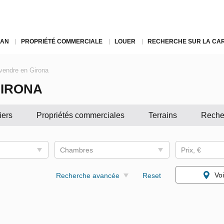
LAN
PROPRIÉTÉ COMMERCIALE
LOUER
RECHERCHE SUR LA CA
 vendre en Girona
GIRONA
iers
Propriétés commerciales
Terrains
Reche
Chambres
Prix, €
Voi
Recherche avancée
Reset