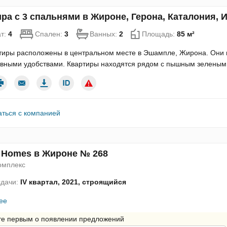
ра с 3 спальнями в Жироне, Герона, Каталония, 
т:
4
Спален:
3
Ванных:
2
Площадь:
85 м²
ртиры расположены в центральном месте в Эшампле, Жирона. Он
вными удобствами. Квартиры находятся рядом с пышным зеленым
аться с компанией
a Homes в Жироне № 268
омплекс
сдачи:
IV квартал, 2021, строящийся
ее
те первым о появлении предложений