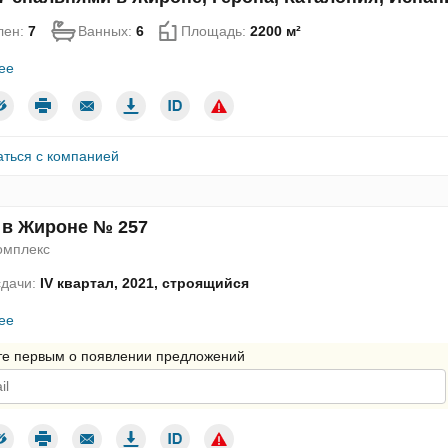
лен:
7
Ванных:
6
Площадь:
2200 м²
ее
аться с компанией
 в Жироне № 257
омплекс
сдачи:
IV квартал, 2021, строящийся
ее
те первым о появлении предложений
дтверждаю согласие с условиями использования персональных да