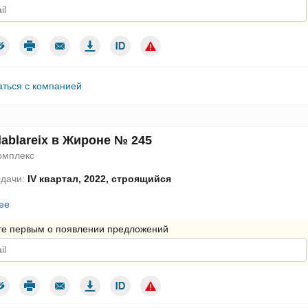
дтверждаю согласие с условиями использования персональных да
аться с компанией
lablareix в Жироне № 245
омплекс
сдачи:
IV квартал, 2022, строящийся
ее
те первым о появлении предложений
дтверждаю согласие с условиями использования персональных да