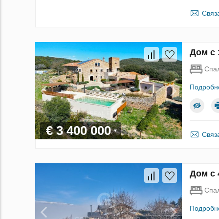
Связ
Дом с 
Спа
Подробн
€ 3 400 000
Связ
Дом с 
Спа
Подробн