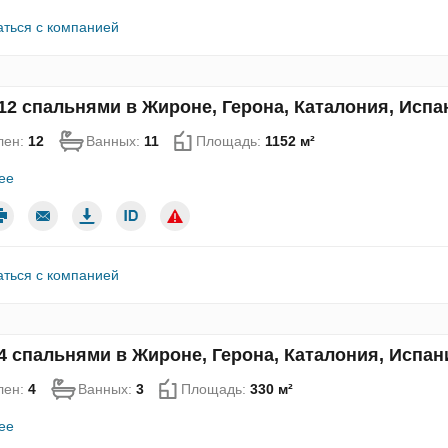
аться с компанией
12 спальнями в Жироне, Герона, Каталония, Испа
лен:
12
Ванных:
11
Площадь:
1152 м²
ее
аться с компанией
4 спальнями в Жироне, Герона, Каталония, Испан
лен:
4
Ванных:
3
Площадь:
330 м²
ее