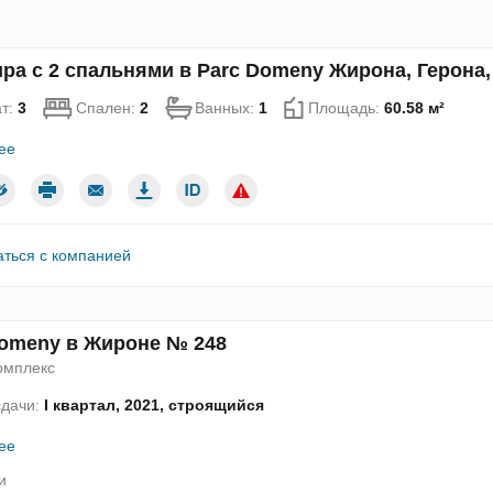
ра с 2 спальнями в Parc Domeny Жирона, Герона
т:
3
Спален:
2
Ванных:
1
Площадь:
60.58 м²
ее
аться с компанией
Domeny в Жироне № 248
омплекс
сдачи:
I квартал, 2021, строящийся
ее
и