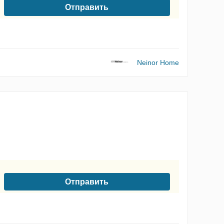
Отправить
нных
Neinor Home
Отправить
нных