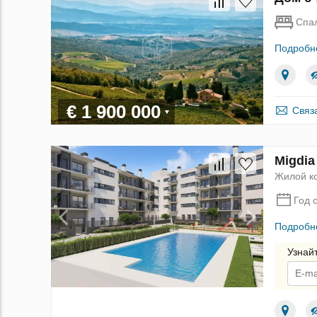
Спа
Подробн
€ 1 900 000
Связ
Migdia
Жилой к
Год 
Подробн
Узнай
По