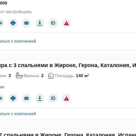
 000
от застройщика
аться с компанией
ра с 3 спальнями в Жироне, Герона, Каталония, 
лен:
3
Ванных:
2
Площадь:
140 м²
ее
аться с компанией
7 спальнями в Жироне, Герона, Каталония, Испан