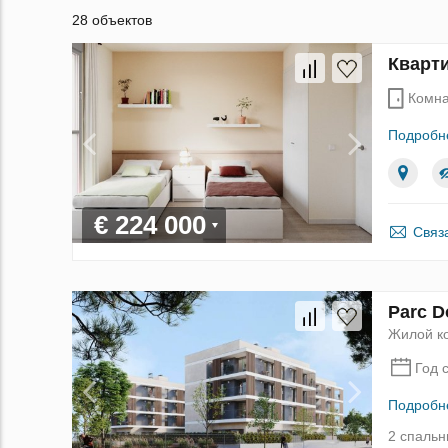
28 объектов
Кварти
Комна
Подробн
€ 224 000
Связ
Parc 
Жилой к
Год 
Подробн
2 спальн