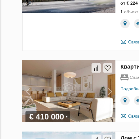
от € 224
1
объект 
Связ
Кварти
Спа
Подробн
€ 410 000
Связ
Дом с 