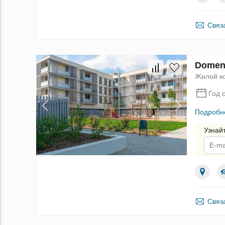
Связ
Domen
Жилой к
Год 
Подробн
Узнай
По
Связ