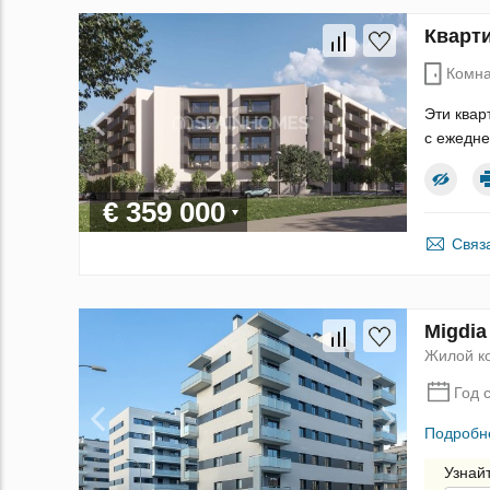
Кварти
Комна
Эти ква
с ежедне
€ 359 000
Связ
Migdi
Жилой к
Год 
Подробн
Узнай