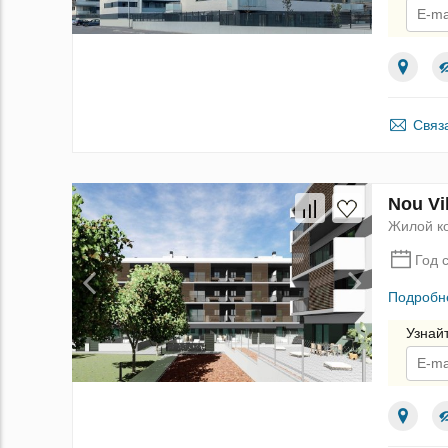
По
Связ
Nou Vi
Жилой к
Год 
Подробн
Узнай
По