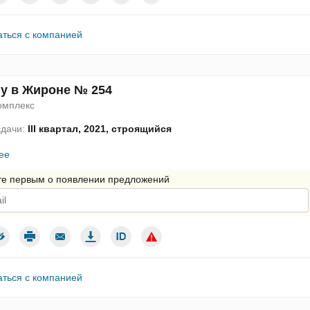
аться с компанией
y в Жироне № 254
омплекс
сдачи:
III квартал, 2021, строящийся
ее
те первым о появлении предложений
дтверждаю согласие с условиями использования персональных да
аться с компанией