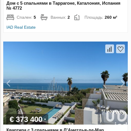
Дом с 5 спальнями в Таррагоне, Каталония, Испания
№ 4772
Спален:
5
Ванных:
2
Площадь:
260 м²
IAD Real Estate
€ 373 400
Квартира с 3 спальнями в Л'Аметлья-де-Мар,