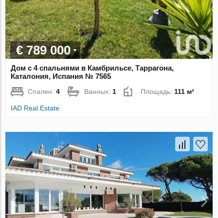
€ 789 000
Дом с 4 спальнями в Камбрильсе, Таррагона,
Каталония, Испания № 7565
Спален:
4
Ванных:
1
Площадь:
111 м²
IAD Real Estate