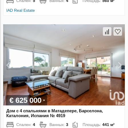
Спален:
5
Ванных:
4
Площадь:
560 м²
IAD Real Estate
€ 625 000
Дом с 4 спальнями в Матадепере, Барселона,
Каталония, Испания № 4919
Спален:
4
Ванных:
3
Площадь:
441 м²