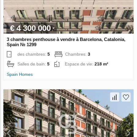
€ 4 300 000
3 chambres penthouse à vendre à Barcelona, Catalonia,
Spain № 1299
des chambres:
5
Chambres:
3
Salles de bain:
5
Espace de vie:
218 m²
Spain Homes