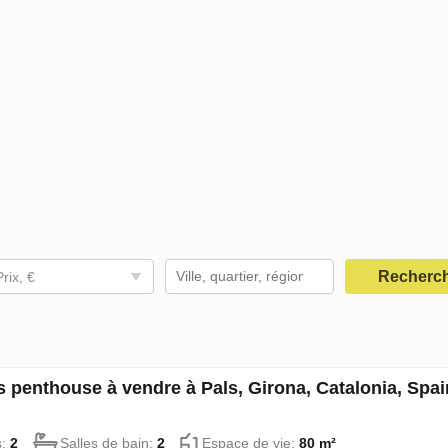
Recherc
Prix, €
 penthouse à vendre à Pals, Girona, Catalonia, Spa
s:
2
Salles de bain:
2
Espace de vie:
80 m²