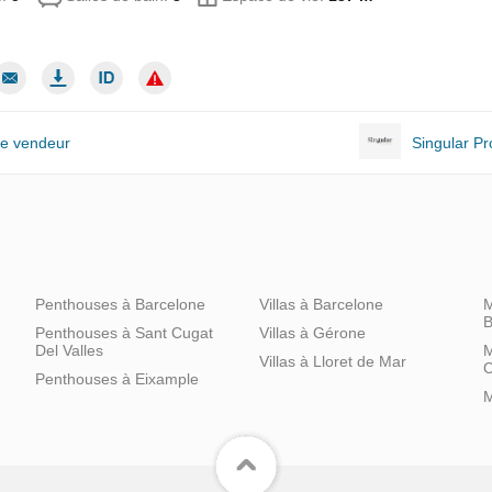
le vendeur
Singular Pr
Penthouses à Barcelone
Villas à Barcelone
M
B
Penthouses à Sant Cugat
Villas à Gérone
Del Valles
M
Villas à Lloret de Mar
C
Penthouses à Eixample
M