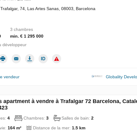
 Trafalgar, 74, Las Artes Sanas, 08003, Barcelona
3 chambres
0
min. € 1 295 000
u développeur
le vendeur
Globality Deve
 apartment à vendre à Trafalgar 72 Barcelona, Catal
423
res:
4
Chambres:
3
Salles de bain:
2
vie:
164 m²
Distance de la mer:
1.5 km