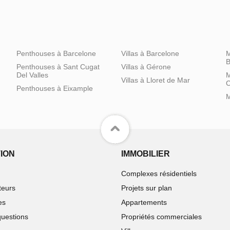
Penthouses à Barcelone
Villas à Barcelone
M
B
Penthouses à Sant Cugat
Villas à Gérone
Del Valles
M
Villas à Lloret de Mar
C
Penthouses à Eixample
M
ION
IMMOBILIER
Complexes résidentiels
teurs
Projets sur plan
es
Appartements
questions
Propriétés commerciales