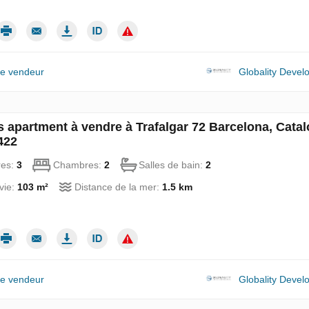
le vendeur
Globality Deve
 apartment à vendre à Trafalgar 72 Barcelona, Catal
422
res:
3
Chambres:
2
Salles de bain:
2
vie:
103 m²
Distance de la mer:
1.5 km
le vendeur
Globality Deve