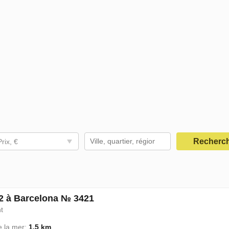
Recherc
Prix, €
72 à Barcelona № 3421
t
e la mer:
1.5 km