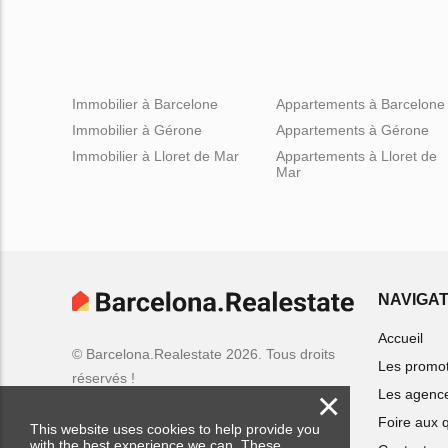
Immobilier à Barcelone
Appartements à Barcelone
Immobilier à Gérone
Appartements à Gérone
Immobilier à Lloret de Mar
Appartements à Lloret de
Mar
NAVIGAT
Accueil
© Barcelona.Realestate 2026. Tous droits
Les promo
réservés !
×
Les agenc
Foire aux 
This website uses cookies to help provide you
with the best experience we can. These