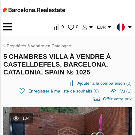
0
0
EUR
Propriétés à vendre en Catalogne
5 CHAMBRES VILLA À VENDRE À
CASTELLDEFELS, BARCELONA,
CATALONIA, SPAIN № 1025
Ajouter à la comparaison
(
0
)
Enregistrer à ma liste de souhaits
(
0
)
Vu (1)
Offrir votre prix
104