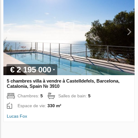
€ 2 195 000
5 chambres villa à vendre à Castelldefels, Barcelona,
Catalonia, Spain № 3910
Chambres:
5
Salles de bain:
5
Espace de vie:
330 m²
Lucas Fox