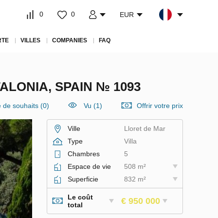
0
0
EUR
RTE
VILLES
COMPANIES
FAQ
ALONIA, SPAIN № 1093
e de souhaits
(
0
)
Vu (1)
Offrir votre prix
Ville
Lloret de Mar
Type
Villa
Chambres
5
Espace de vie
508 m²
Superficie
832 m²
Le coût
€ 950 000
total