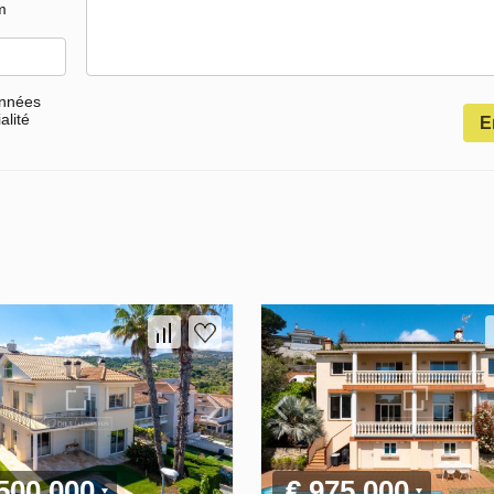
m
onnées
alité
E
 500 000
€ 975 000