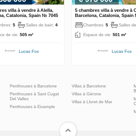
es villa à vendre à Alella,
5 chambres villa à vendre à C
a, Catalonia, Spain № 7045
Barcelona, Catalonia, Spain
mbres:
5
Salles de bain:
4
Chambres:
5
Salles d
ce de vie:
505 m²
Espace de vie:
501 m²
Lucas Fox
Lucas Fox
Penthouses à Barcelone
Villas à Barcelone
M
B
Penthouses à Sant Cugat
Villas à Gérone
Del Valles
M
Villas à Lloret de Mar
C
Penthouses à Eixample
M