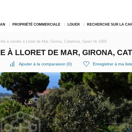
LAN
PROPRIÉTÉ COMMERCIALE
LOUER
RECHERCHE SUR LA CA
illa à vendre à Lloret de Mar, Girona, Catalonia, Spain № 1093
E À LLORET DE MAR, GIRONA, CAT
Ajouter à la comparaison
(
0
)
Enregistrer à ma list