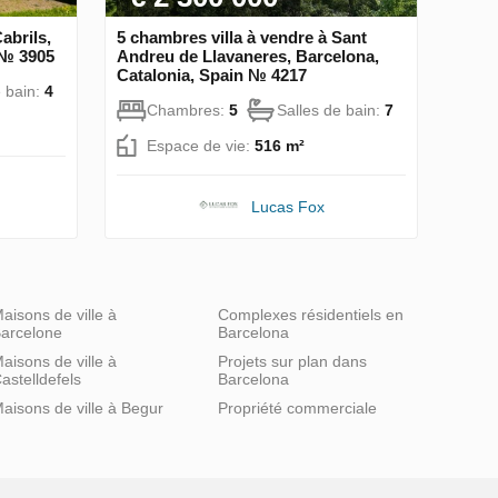
abrils,
5 chambres villa à vendre à Sant
 № 3905
Andreu de Llavaneres, Barcelona,
Catalonia, Spain № 4217
e bain:
4
Chambres:
5
Salles de bain:
7
Espace de vie:
516 m²
Lucas Fox
aisons de ville à
Complexes résidentiels en
arcelone
Barcelona
aisons de ville à
Projets sur plan dans
astelldefels
Barcelona
aisons de ville à Begur
Propriété commerciale