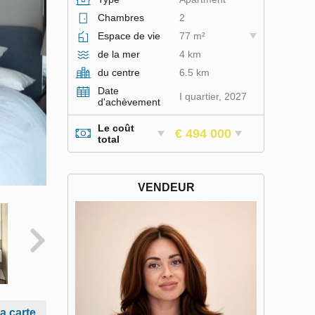
Chambres
2
Espace de vie
77 m²
de la mer
4 km
du centre
6.5 km
Date
I quartier, 2027
d'achèvement
Le coût
€ 494 000
total
VENDEUR
la carte