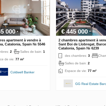
65 000
€ 445 000
res apartment à vendre à
2 chambres apartment à ven
a, Catalonia, Spain № 5546
Sant Boi de Llobregat, Barce
Catalonia, Spain № 6239
mbres:
2
Salles de bain:
1
des chambres:
3
Cham
ce de vie:
77 m²
Salles de bain:
2
Espace de vie:
77 m²
Coldwell Banker
GG Real Estate Bar