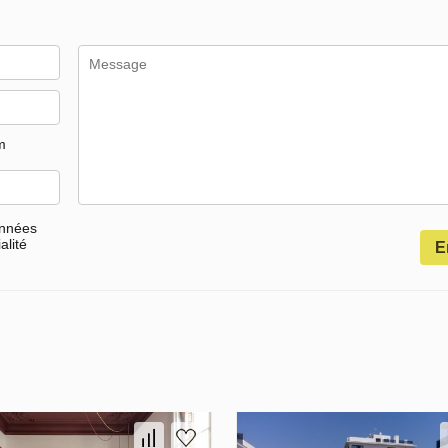
m
onnées
alité
E