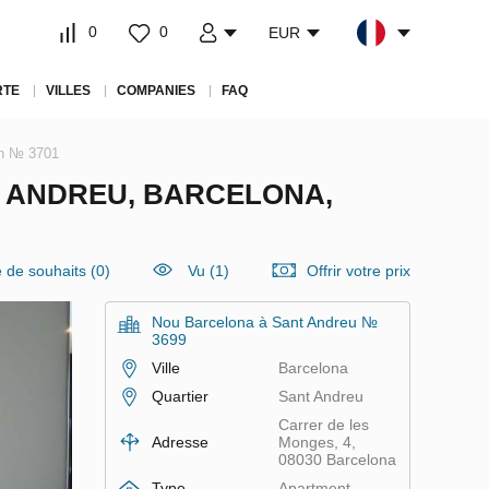
0
0
EUR
RTE
VILLES
COMPANIES
FAQ
in № 3701
 ANDREU, BARCELONA,
e de souhaits
(
0
)
Vu (1)
Offrir votre prix
Nou Barcelona à Sant Andreu №
3699
Ville
Barcelona
Quartier
Sant Andreu
Carrer de les
Adresse
Monges, 4,
08030 Barcelona
Type
Apartment