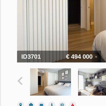
ID3701
€ 494 000