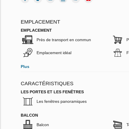
EMPLACEMENT
EMPLACEMENT
Près de transport en commun
P
Emplacement idéal
F
Plus
CARACTÉRISTIQUES
LES PORTES ET LES FENÊTRES
Les fenêtres panoramiques
BALCON
Balcon
T