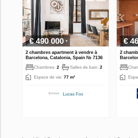
€ 490 000
€ 4
2 chambres apartment à vendre à
2 chamb
Barcelona, Catalonia, Spain № 7136
Barcelon
Chambres:
2
Salles de bain:
2
Cha
Espace de vie:
77 m²
Espa
Lucas Fox