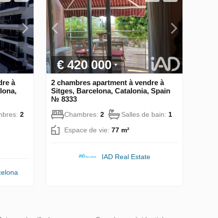
€ 420 000
dre à
2 chambres apartment à vendre à
lona,
Sitges, Barcelona, Catalonia, Spain
№ 8333
bres:
2
Chambres:
2
Salles de bain:
1
Espace de vie:
77 m²
IAD Real Estate
celona