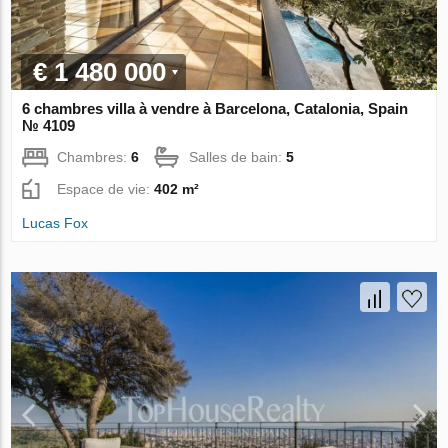
€ 1 480 000
6 chambres villa à vendre à Barcelona, Catalonia, Spain
№ 4109
Chambres:
6
Salles de bain:
5
Espace de vie:
402 m²
Lucas Fox