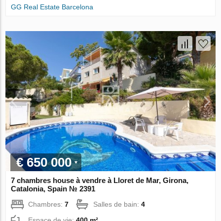
GG Real Estate Barcelona
€ 650 000
7 chambres house à vendre à Lloret de Mar, Girona,
Catalonia, Spain № 2391
Chambres:
7
Salles de bain:
4
Espace de vie:
400 m²