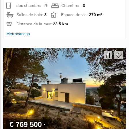
des chambres:
4
Chambres:
3
Salles de bain:
3
Espace de vie:
270 m²
Distance de la mer:
23.5 km
Metrovacesa
€ 769 500