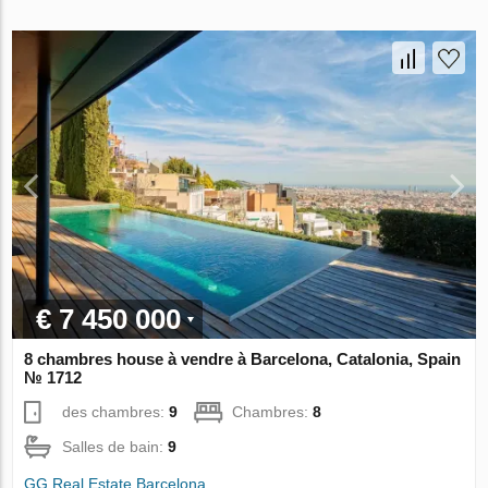
€ 7 450 000
8 chambres house à vendre à Barcelona, Catalonia, Spain
№ 1712
des chambres:
9
Chambres:
8
Salles de bain:
9
GG Real Estate Barcelona