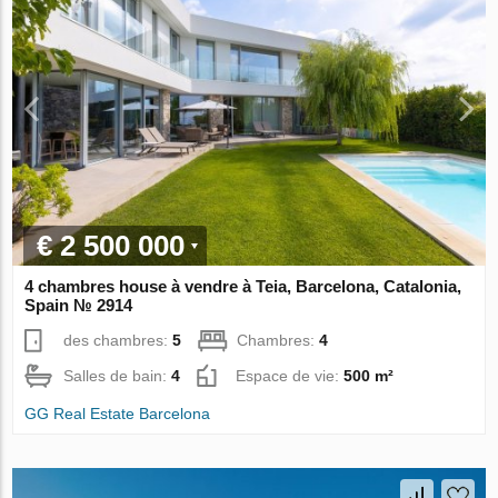
€ 2 500 000
4 chambres house à vendre à Teia, Barcelona, Catalonia,
Spain № 2914
des chambres:
5
Chambres:
4
Salles de bain:
4
Espace de vie:
500 m²
GG Real Estate Barcelona