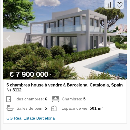
€ 7 900 000
5 chambres house à vendre à Barcelona, Catalonia, Spain
№ 3112
des chambres:
6
Chambres:
5
Salles de bain:
5
Espace de vie:
501 m²
GG Real Estate Barcelona