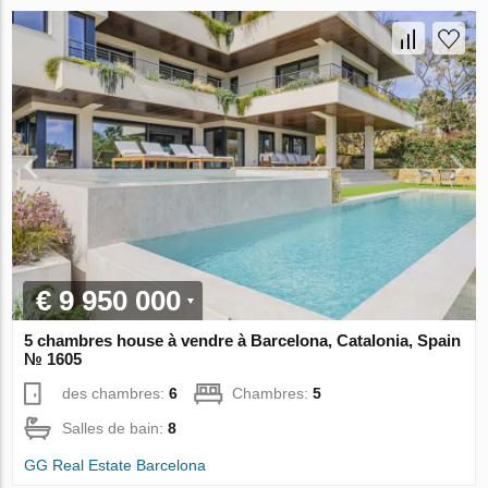
€ 9 950 000
5 chambres house à vendre à Barcelona, Catalonia, Spain
№ 1605
des chambres:
6
Chambres:
5
Salles de bain:
8
GG Real Estate Barcelona