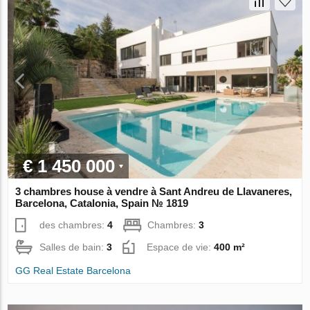
€ 1 450 000
3 chambres house à vendre à Sant Andreu de Llavaneres,
Barcelona, Catalonia, Spain № 1819
des chambres:
4
Chambres:
3
Salles de bain:
3
Espace de vie:
400 m²
GG Real Estate Barcelona