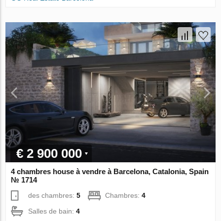
€ 2 900 000
4 chambres house à vendre à Barcelona, Catalonia, Spain
№ 1714
des chambres:
5
Chambres:
4
Salles de bain:
4