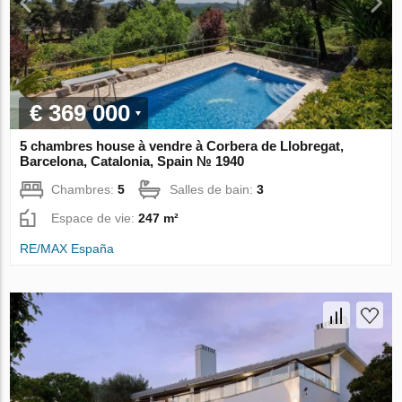
€ 369 000
5 chambres house à vendre à Corbera de Llobregat,
Barcelona, Catalonia, Spain № 1940
Chambres:
5
Salles de bain:
3
Espace de vie:
247 m²
RE/MAX España