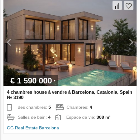
€ 1 590 000
4 chambres house à vendre à Barcelona, Catalonia, Spain
№ 3190
des chambres:
5
Chambres:
4
Salles de bain:
4
Espace de vie:
308 m²
GG Real Estate Barcelona