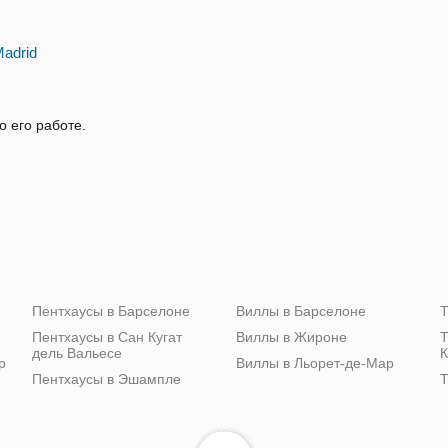
Madrid
о его работе.
Пентхаусы в Барселоне
Виллы в Барселоне
Т
Пентхаусы в Сан Кугат
Виллы в Жироне
Т
дель Вальесе
К
р
Виллы в Льорет-де-Мар
Пентхаусы в Эшампле
Т