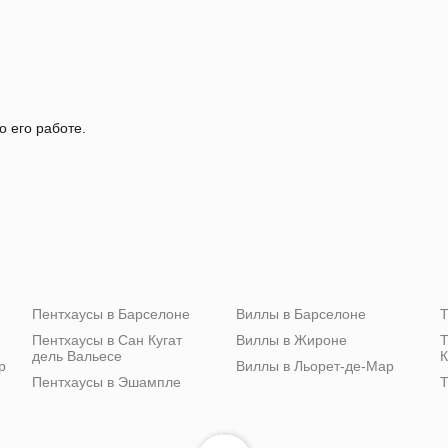
о его работе.
Пентхаусы в Барселоне
Виллы в Барселоне
Т
Пентхаусы в Сан Кугат
Виллы в Жироне
Т
дель Вальесе
К
р
Виллы в Льорет-де-Мар
Пентхаусы в Эшампле
Т