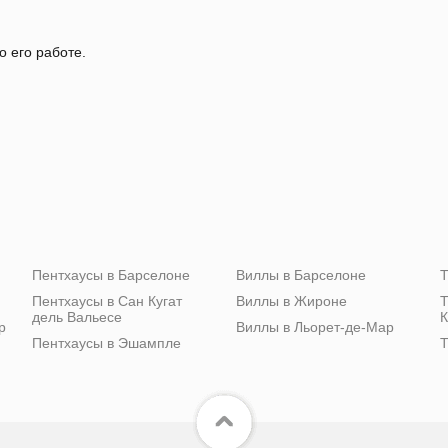
о его работе.
Пентхаусы в Барселоне
Виллы в Барселоне
Т
Пентхаусы в Сан Кугат
Виллы в Жироне
Т
дель Вальесе
К
р
Виллы в Льорет-де-Мар
Пентхаусы в Эшампле
Т