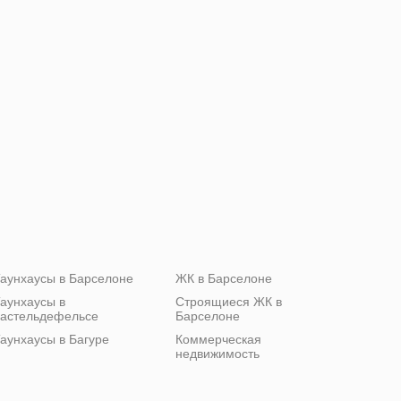
аунхаусы в Барселоне
ЖК в Барселоне
аунхаусы в
Строящиеся ЖК в
астельдефельсе
Барселоне
аунхаусы в Багуре
Коммерческая
недвижимость