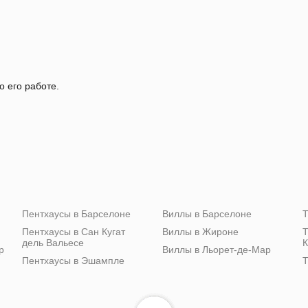
о его работе.
Пентхаусы в Барселоне
Виллы в Барселоне
Т
Пентхаусы в Сан Кугат
Виллы в Жироне
Т
дель Вальесе
К
р
Виллы в Льорет-де-Мар
Пентхаусы в Эшампле
Т