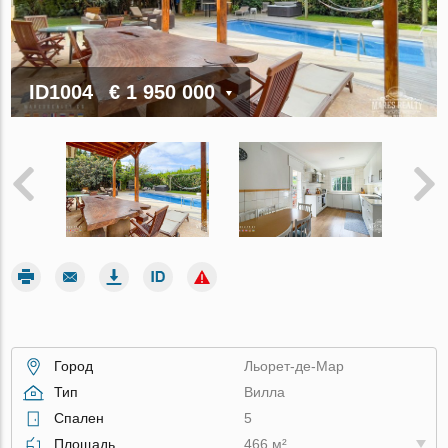
ID1004
€ 1 950 000
Город
Льорет-де-Мар
Тип
Вилла
Спален
5
Площадь
466 м²