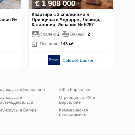
€ 1 908 000
Квартира с 2 спальнями в
пания №
Принципате Андорре , Лерида,
Каталония, Испания № 5287
Спален:
2
Ванных:
2
Площадь:
148 м²
Coldwell Banker
аунхаусы в Барселоне
ЖК в Барселоне
аунхаусы в
Строящиеся ЖК в
астельдефельсе
Барселоне
аунхаусы в Багуре
Коммерческая
недвижимость