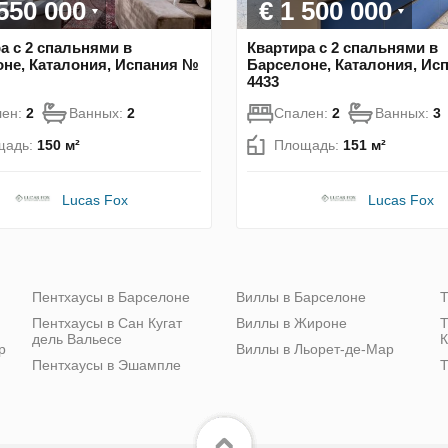
 550 000
€ 1 500 000
а с 2 спальнями в
Квартира с 2 спальнями в
не, Каталония, Испания №
Барселоне, Каталония, Ис
4433
лен:
2
Ванных:
2
Спален:
2
Ванных:
3
щадь:
150 м²
Площадь:
151 м²
Lucas Fox
Lucas Fox
Пентхаусы в Барселоне
Виллы в Барселоне
Т
Пентхаусы в Сан Кугат
Виллы в Жироне
Т
дель Вальесе
К
р
Виллы в Льорет-де-Мар
Пентхаусы в Эшампле
Т