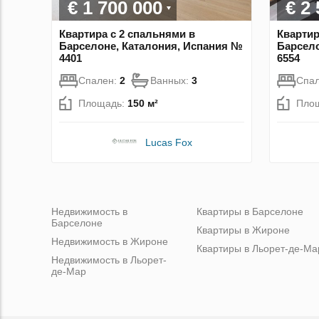
€ 1 700 000
€ 2
Квартира с 2 спальнями в
Квартир
Барселоне, Каталония, Испания №
Барсело
4401
6554
Спален:
2
Ванных:
3
Спа
Площадь:
150 м²
Пло
Lucas Fox
Недвижимость в
Квартиры в Барселоне
Барселоне
Квартиры в Жироне
Недвижимость в Жироне
Квартиры в Льорет-де-Ма
Недвижимость в Льорет-
де-Мар