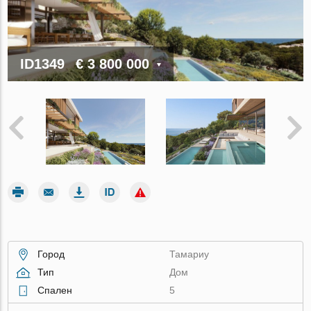
ID1349
€ 3 800 000
Город
Тамариу
Тип
Дом
Спален
5