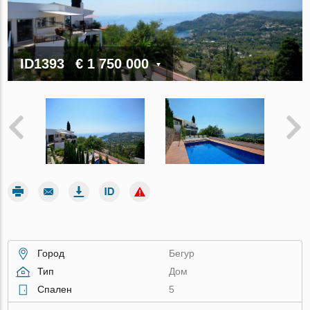
ID1393
€ 1 750 000
Город
Бегур
Тип
Дом
Спален
5