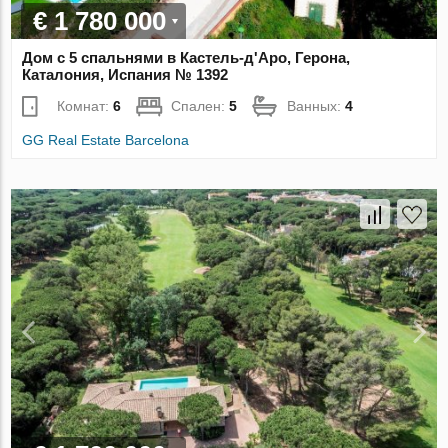
€ 1 780 000
Дом с 5 спальнями в Кастель-д'Аро, Герона,
Каталония, Испания № 1392
Комнат:
6
Спален:
5
Ванных:
4
GG Real Estate Barcelona