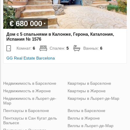
€ 680 000
Дом с 5 спальнями в Калонже, Герона, Каталония,
Испания № 1576
Комнат:
6
Спален:
5
Ванных:
6
GG Real Estate Barcelona
Недвижимость в Барселоне
Квартиры в Барселоне
Недвижимость в Жироне
Квартиры в Жироне
Недвижимость в Льорет-де-
Квартиры в Льорет-де-Мар
Мар
Пентхаусы в Барселоне
Виллы в Барселоне
Пентхаусы в Сан Кугат дель
Виллы в Жироне
Вальесе
Виллы в Льорет-де-Мар