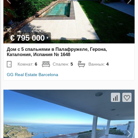
€ 795 000
Дом с 5 спальнями в Палафружеле, Герона,
Каталония, Испания № 1648
Комнат:
6
Спален:
5
Ванных:
4
GG Real Estate Barcelona