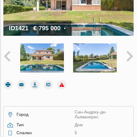
ID1421
€ 795 000
Сан-Андреу-де-
Город
Льяванерес
Тип
Дом
Спален
5