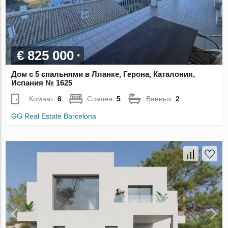
€ 825 000
Дом с 5 спальнями в Лланке, Герона, Каталония,
Испания № 1625
Комнат:
6
Спален:
5
Ванных:
2
GG Real Estate Barcelona