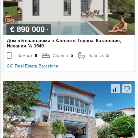
€ 890 000
Дом с 5 спальнями в Калонже, Герона, Каталония,
Испания № 1649
Комнат:
6
Спален:
5
Ванных:
5
GG Real Estate Barcelona