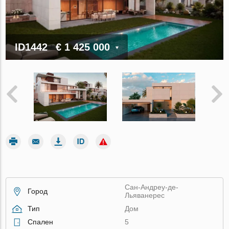
ID1442
€ 1 425 000
Сан-Андреу-де-
Город
Льяванерес
Тип
Дом
Спален
5