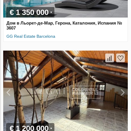
€ 1 350 000
Дом в Льорет-де-Мар, Герона, Каталония, Испания №
3607
GG Real Estate Barcelona
€ 1 200 000