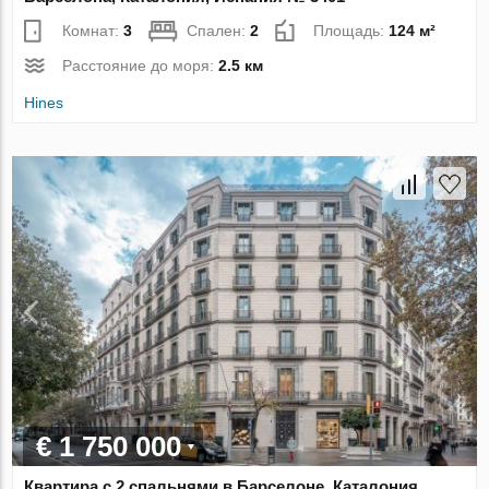
Комнат:
3
Спален:
2
Площадь:
124 м²
Расстояние до моря:
2.5 км
Hines
€ 1 750 000
Квартира с 2 спальнями в Барселоне, Каталония,