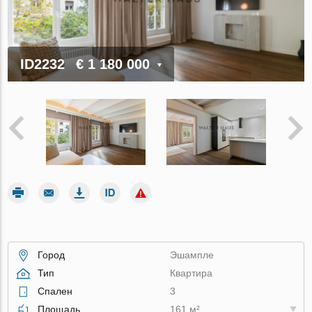
ID2232
€ 1 180 000
Город
Эшампле
Тип
Квартира
Спален
3
Площадь
161 м²