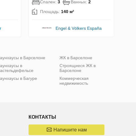
Спален:
3
Ванных:
2
Площадь:
140 м²
r
Engel & Völkers España
аунхаусы в Барселоне
ЖК в Барселоне
аунхаусы в
Строящиеся ЖК в
астельдефельсе
Барселоне
аунхаусы в Багуре
Коммерческая
недвижимость
КОНТАКТЫ
Напишите нам