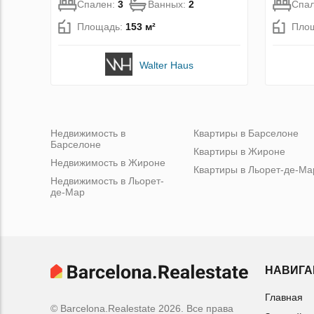
Спален:
3
Ванных:
2
Спа
Площадь:
153 м²
Пло
Walter Haus
Недвижимость в
Квартиры в Барселоне
Барселоне
Квартиры в Жироне
Недвижимость в Жироне
Квартиры в Льорет-де-Ма
Недвижимость в Льорет-
де-Мар
НАВИГА
Главная
© Barcelona.Realestate 2026. Все права