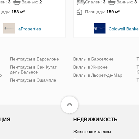
лен:
3
Ванных:
2
Спален:
3
Ванных:
3
щадь:
153 м²
Площадь:
159 м²
aProperties
Coldwell Banke
Пентхаусы в Барселоне
Виллы в Барселоне
Т
Пентхаусы в Сан Кугат
Виллы в Жироне
Т
дель Вальесе
К
р
Виллы в Льорет-де-Мар
Пентхаусы в Эшампле
Т
ЦИЯ
НЕДВИЖИМОСТЬ
Жилые комплексы