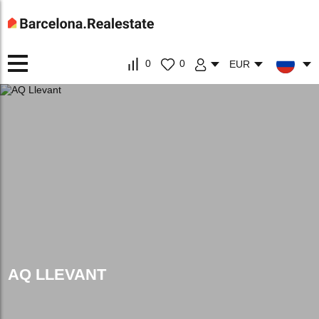
0
0
EUR
AQ LLEVANT