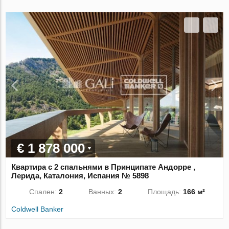
€ 1 878 000
Квартира с 2 спальнями в Принципате Андорре ,
Лерида, Каталония, Испания № 5898
Спален:
2
Ванных:
2
Площадь:
166 м²
Coldwell Banker