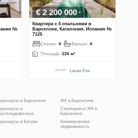
€ 2 200 000
Квартира с 4 спальнями в
пания №
Барселоне, Каталония, Испания №
7125
Спален:
4
Ванных:
4
Площадь:
226 м²
Lucas Fox
аунхаусы в Барселоне
ЖК в Барселоне
аунхаусы в
Строящиеся ЖК в
астельдефельсе
Барселоне
аунхаусы в Багуре
Коммерческая
недвижимость