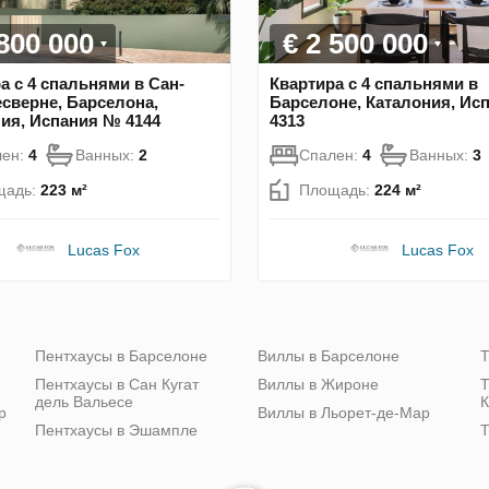
 800 000
€ 2 500 000
а с 4 спальнями в Сан-
Квартира с 4 спальнями в
сверне, Барселона,
Барселоне, Каталония, Ис
ия, Испания № 4144
4313
лен:
4
Ванных:
2
Спален:
4
Ванных:
3
щадь:
223 м²
Площадь:
224 м²
Lucas Fox
Lucas Fox
Пентхаусы в Барселоне
Виллы в Барселоне
Т
Пентхаусы в Сан Кугат
Виллы в Жироне
Т
дель Вальесе
К
р
Виллы в Льорет-де-Мар
Пентхаусы в Эшампле
Т