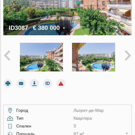
ID3087
€ 380 000
Город
Льорет-де-Мар
Тип
Квартира
Спален
3
Площадь
97 м²