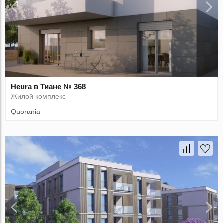
Heura в Тиане № 368
Жилой комплекс
Quorania