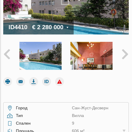
ID4410
€ 2 280 000
Город
Сан-Жуст-Десверн
Тип
Вилла
Спален
9
Площадь
606 м²