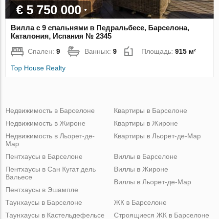
€ 5 750 000
Вилла с 9 спальнями в Педральбесе, Барселона,
Каталония, Испания № 2345
Спален:
9
Ванных:
9
Площадь:
915 м²
Top House Realty
Недвижимость в Барселоне
Квартиры в Барселоне
Недвижимость в Жироне
Квартиры в Жироне
Недвижимость в Льорет-де-
Квартиры в Льорет-де-Мар
Мар
Пентхаусы в Барселоне
Виллы в Барселоне
Пентхаусы в Сан Кугат дель
Виллы в Жироне
Вальесе
Виллы в Льорет-де-Мар
Пентхаусы в Эшампле
Таунхаусы в Барселоне
ЖК в Барселоне
Таунхаусы в Кастельдефельсе
Строящиеся ЖК в Барселоне