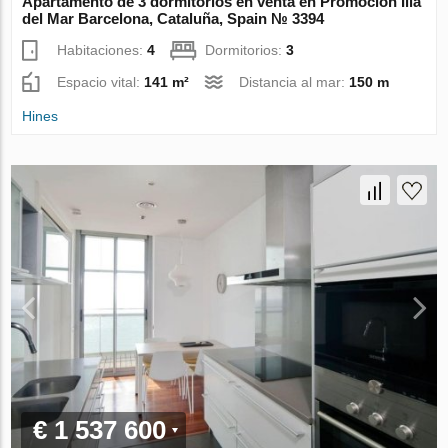
Apartamento de 3 dormitorios en venta en Promocion Illa
del Mar Barcelona, Cataluña, Spain № 3394
Habitaciones:
4
Dormitorios:
3
Espacio vital:
141 m²
Distancia al mar:
150 m
Hines
€ 1 537 600