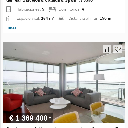
del Mar Barcelona, Cataluña, Spain № 3396
Habitaciones:
5
Dormitorios:
4
Espacio vital:
164 m²
Distancia al mar:
150 m
Hines
€ 1 369 400