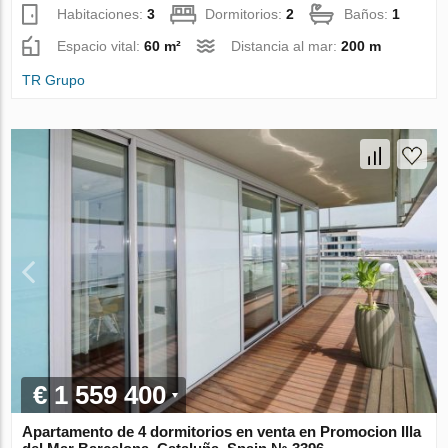
Habitaciones:
3
Dormitorios:
2
Baños:
1
Espacio vital:
60 m²
Distancia al mar:
200 m
TR Grupo
€ 1 559 400
Apartamento de 4 dormitorios en venta en Promocion Illa