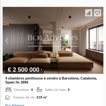
€ 2 500 000
4 chambres penthouse à vendre à Barcelona, Catalonia,
Spain № 2894
Chambres:
4
Salles de bain:
3
Espace de vie:
219 m²
Bcn Advisors