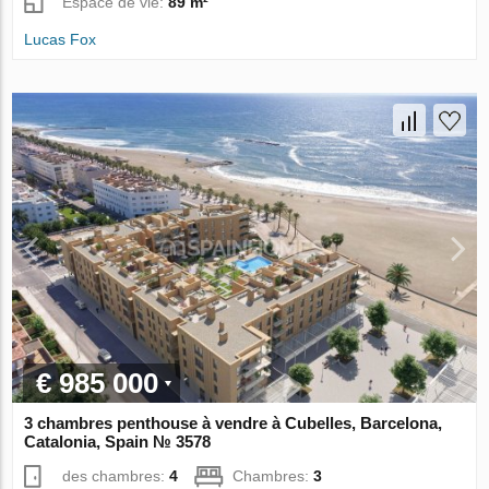
Espace de vie:
89 m²
Lucas Fox
€ 985 000
3 chambres penthouse à vendre à Cubelles, Barcelona,
Catalonia, Spain № 3578
des chambres:
4
Chambres:
3