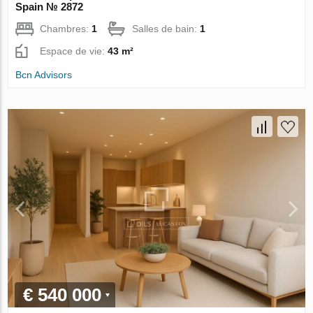
Spain № 2872
Chambres:
1
Salles de bain:
1
Espace de vie:
43 m²
Bcn Advisors
€ 540 000