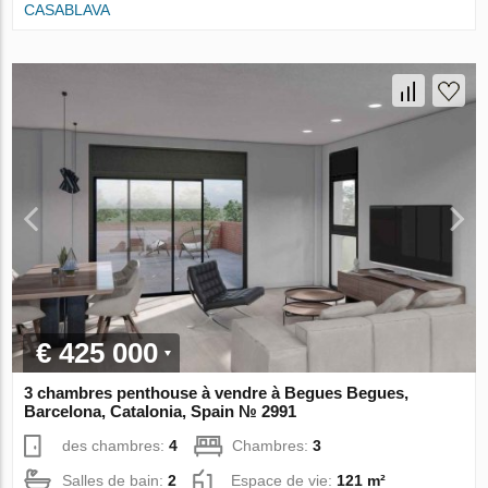
CASABLAVA
€ 425 000
3 chambres penthouse à vendre à Begues Begues,
Barcelona, Catalonia, Spain № 2991
des chambres:
4
Chambres:
3
Salles de bain:
2
Espace de vie:
121 m²