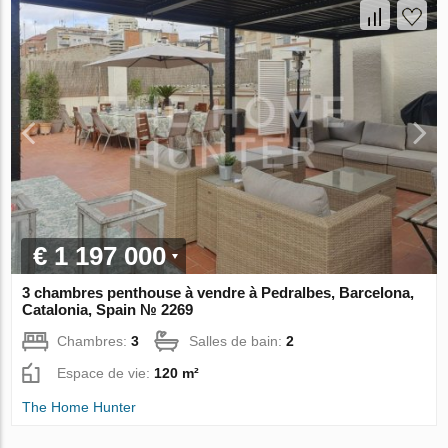
€ 1 197 000
3 chambres penthouse à vendre à Pedralbes, Barcelona,
Catalonia, Spain № 2269
Chambres:
3
Salles de bain:
2
Espace de vie:
120 m²
The Home Hunter