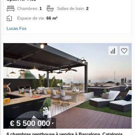
Chambres:
1
Salles de bain:
2
Espace de vie:
66 m²
Lucas Fox
€ 5 500 000
6 chambres penthouse à vendre à Barcelona, Catalonia,