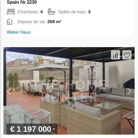
Spain № 2230
Chambres:
4
Salles de bain:
3
Espace de vie:
268 m²
Walter Haus
€ 1 197 000