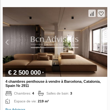
€ 2 500 000
4 chambres penthouse à vendre à Barcelona, Catalonia,
Spain № 2911
Chambres:
4
Salles de bain:
3
Espace de vie:
219 m²
Bcn Advisors