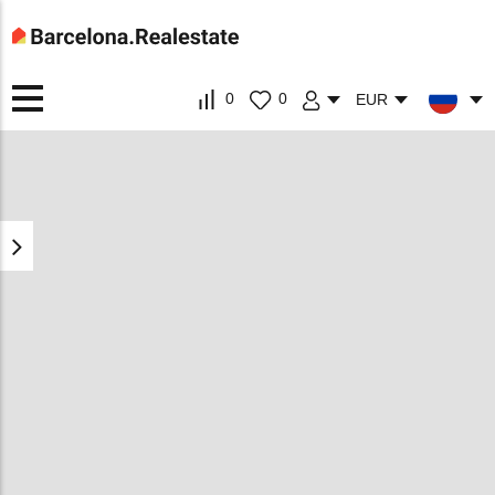
0
0
EUR