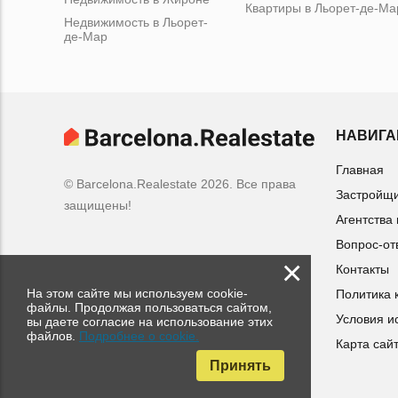
Квартиры в Льорет-де-Ма
Недвижимость в Льорет-
де-Мар
НАВИГА
Главная
© Barcelona.Realestate 2026. Все права
Застройщ
защищены!
Агентства
Вопрос-от
×
Контакты
На этом сайте мы используем cookie-
Политика 
файлы. Продолжая пользоваться сайтом,
Условия и
вы даете согласие на использование этих
файлов.
Подробнее о cookie.
Карта сай
Принять