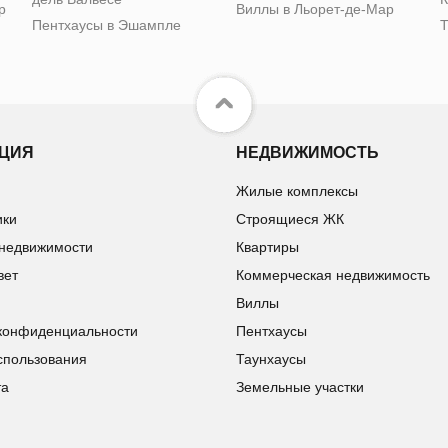
р
Виллы в Льорет-де-Мар
Пентхаусы в Эшампле
Т
ЦИЯ
НЕДВИЖИМОСТЬ
Жилые комплексы
ики
Строящиеся ЖК
 недвижимости
Квартиры
вет
Коммерческая недвижимость
Виллы
конфиденциальности
Пентхаусы
спользования
Таунхаусы
та
Земельные участки