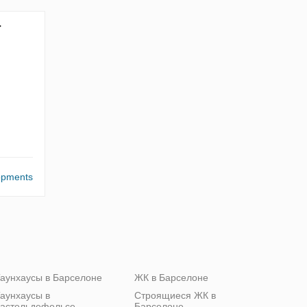
-
lopments
аунхаусы в Барселоне
ЖК в Барселоне
аунхаусы в
Строящиеся ЖК в
астельдефельсе
Барселоне