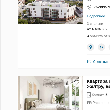
Avenida de
Подробнее
3 спальни
от € 494 802
3
объекта от 
Связаться
Квартира 
Желтру, Б
Комнат:
5
Расстояни