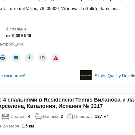
 la Torre del Vallès, 78, 08800, Vilanova i la Geltrú, Barcelona
4 спальни
от € 399 546
застройщика
 с компанией
Sitges Quality Deve
с 4 спальнями в Residencial Tennis Виланова-и-ла
арселона, Каталония, Испания № 3317
Спален:
4
Ванных:
2
Площадь:
127 м²
е до моря:
1.5 км