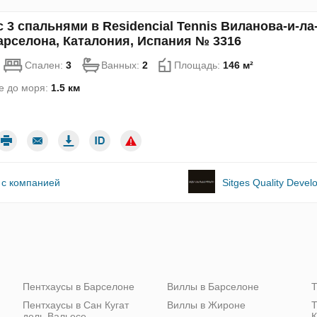
с 3 спальнями в Residencial Tennis Виланова-и-ла
арселона, Каталония, Испания № 3316
Спален:
3
Ванных:
2
Площадь:
146 м²
е до моря:
1.5 км
 с компанией
Sitges Quality Deve
Пентхаусы в Барселоне
Виллы в Барселоне
Т
Пентхаусы в Сан Кугат
Виллы в Жироне
Т
дель Вальесе
К