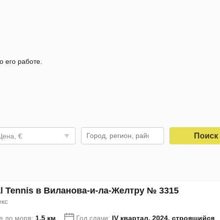
о его работе.
Поис
Цена, €
al Tennis в Виланова-и-ла-Желтру № 3315
екс
е до моря:
1.5 км
Год сдачи:
IV квартал, 2024, строящийся