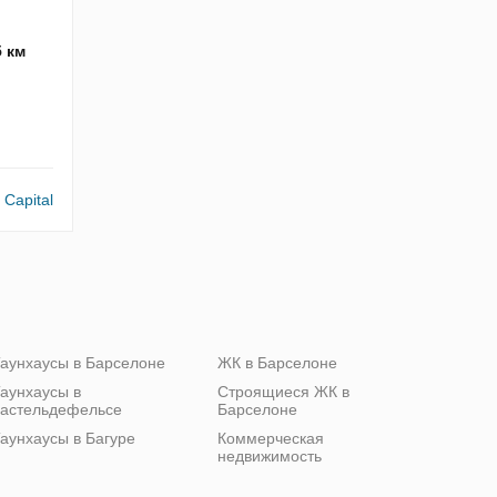
5 км
o Capital
аунхаусы в Барселоне
ЖК в Барселоне
аунхаусы в
Строящиеся ЖК в
астельдефельсе
Барселоне
аунхаусы в Багуре
Коммерческая
недвижимость