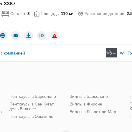
№ 3387
Спален:
3
Площадь:
110 м²
Расстояние до моря:
2.
 с компанией
Will T
Пентхаусы в Барселоне
Виллы в Барселоне
Т
Пентхаусы в Сан Кугат
Виллы в Жироне
Т
дель Вальесе
К
р
Виллы в Льорет-де-Мар
Пентхаусы в Эшампле
Т