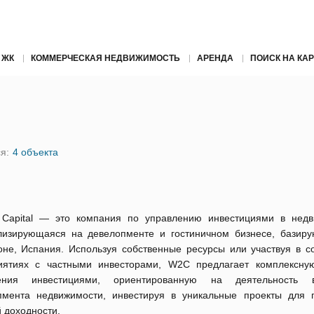
 ЖК
КОММЕРЧЕСКАЯ НЕДВИЖИМОСТЬ
АРЕНДА
ПОИСК НА КАР
я:
4 объекта
o Capital — это компания по управлению инвестициями в недв
лизирующаяся на девелопменте и гостиничном бизнесе, базир
оне, Испания. Используя собственные ресурсы или участвуя в с
иятиях с частными инвесторами, W2C предлагает комплексну
ления инвестициями, ориентированную на деятельность
пмента недвижимости, инвестируя в уникальные проекты для 
 доходности.