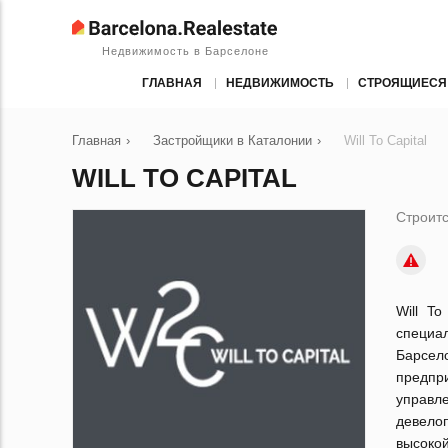
Недвижимость в Барселоне
ГЛАВНАЯ
НЕДВИЖИМОСТЬ
СТРОЯЩИЕСЯ
Главная
›
Застройщики в Каталонии
›
Will To Capital
WILL TO CAPITAL
Строитс
Will T
специа
Барсел
предпр
управ
девело
высокой