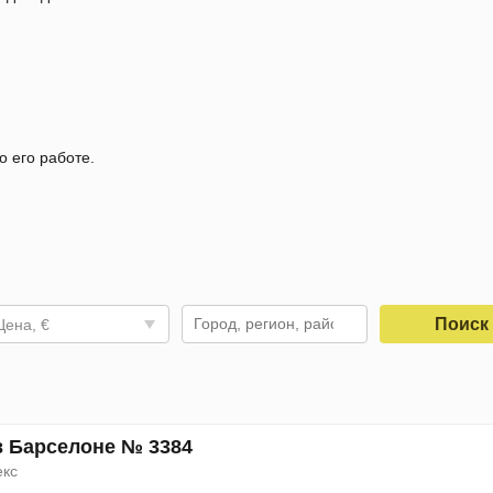
о его работе.
Поис
Цена, €
в Барселоне № 3384
екс