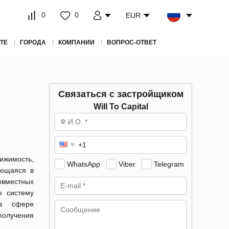
0
0
EUR
ТЕ
ГОРОДА
КОМПАНИИ
ВОПРОС-ОТВЕТ
Связаться с застройщиком
Will To Capital
ижимость,
WhatsApp
Viber
Telegram
ующаяся в
овместных
ю систему
 в сфере
получения