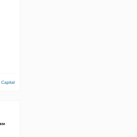
o Capital
 км