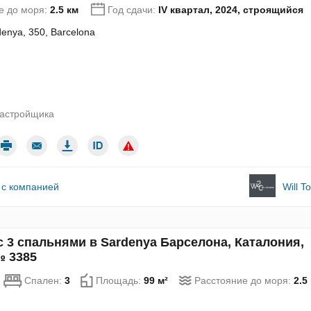
е до моря:
2.5 км
Год сдачи:
IV квартал, 2024, строящийся
denya, 350, Barcelona
застройщика
 с компанией
Will T
с 3 спальнями в Sardenya Барселона, Каталония,
№ 3385
Спален:
3
Площадь:
99 м²
Расстояние до моря:
2.5