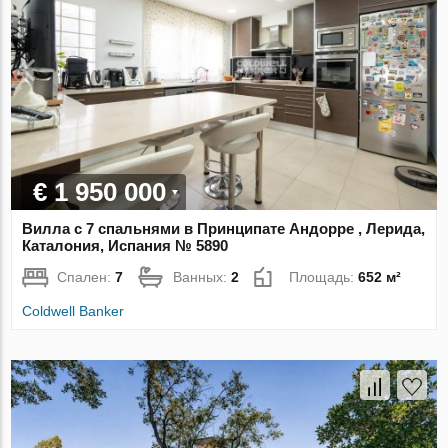
€ 1 950 000
Вилла с 7 спальнями в Принципате Андорре , Лерида,
Каталония, Испания № 5890
Спален:
7
Ванных:
2
Площадь:
652 м²
Coldwell Banker