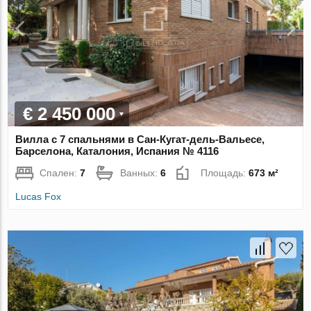
€ 2 450 000
Вилла с 7 спальнями в Сан-Кугат-дель-Вальесе,
Барселона, Каталония, Испания № 4116
Спален:
7
Ванных:
6
Площадь:
673 м²
Lucas Fox