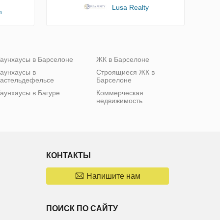
Lusa Realty
n
аунхаусы в Барселоне
ЖК в Барселоне
аунхаусы в
Строящиеся ЖК в
астельдефельсе
Барселоне
аунхаусы в Багуре
Коммерческая
недвижимость
КОНТАКТЫ
Напишите нам
ПОИСК ПО САЙТУ