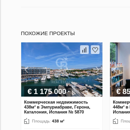
ПОХОЖИЕ ПРОЕКТЫ
€ 1 175 000
€ 8
Коммерческая недвижимость
Коммер
438м² в Эмпуриабраве, Герона,
448м² в
Каталония, Испания № 5870
Испани
Площадь:
438 м²
Пло