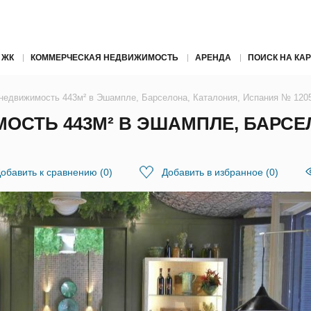
 ЖК
КОММЕРЧЕСКАЯ НЕДВИЖИМОСТЬ
АРЕНДА
ПОИСК НА КАР
недвижимость 443м² в Эшампле, Барселона, Каталония, Испания № 120
СТЬ 443М² В ЭШАМПЛЕ, БАРСЕЛ
обавить к сравнению
(
0
)
Добавить в избранное
(
0
)