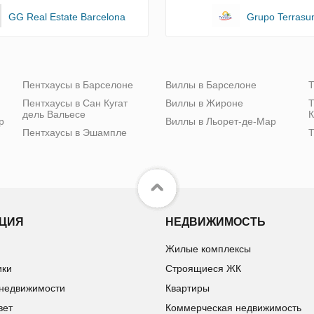
GG Real Estate Barcelona
Grupo Terrasu
Пентхаусы в Барселоне
Виллы в Барселоне
Т
Пентхаусы в Сан Кугат
Виллы в Жироне
Т
дель Вальесе
К
р
Виллы в Льорет-де-Мар
Пентхаусы в Эшампле
Т
ЦИЯ
НЕДВИЖИМОСТЬ
Жилые комплексы
ики
Строящиеся ЖК
 недвижимости
Квартиры
вет
Коммерческая недвижимость