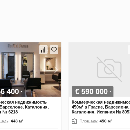
56 400
€ 590 000
ческая недвижимость
Коммерческая недвижимо
 Барселоне, Каталония,
450м² в Грасие, Барселона,
я № 6218
Каталония, Испания № 805
щадь:
448 м²
Площадь:
450 м²