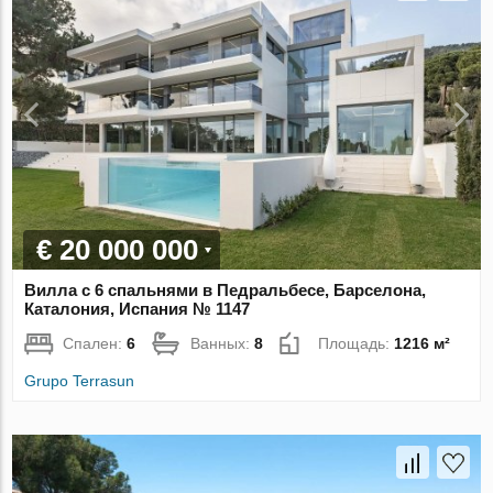
€ 20 000 000
Вилла с 6 спальнями в Педральбесе, Барселона,
Каталония, Испания № 1147
Спален:
6
Ванных:
8
Площадь:
1216 м²
Grupo Terrasun