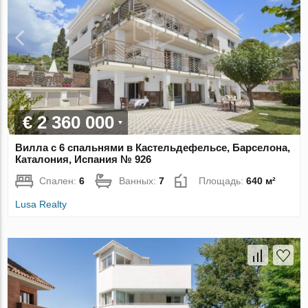
€ 2 360 000
Вилла с 6 спальнями в Кастельдефельсе, Барселона,
Каталония, Испания № 926
Спален:
6
Ванных:
7
Площадь:
640 м²
Lusa Realty