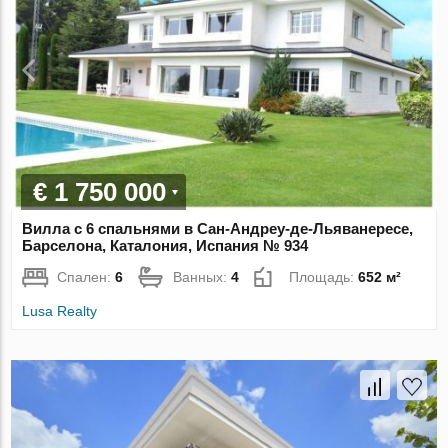
€ 1 750 000
Вилла с 6 спальнями в Сан-Андреу-де-Льяванересе,
Барселона, Каталония, Испания № 934
Спален:
6
Ванных:
4
Площадь:
652 м²
Lusa Realty