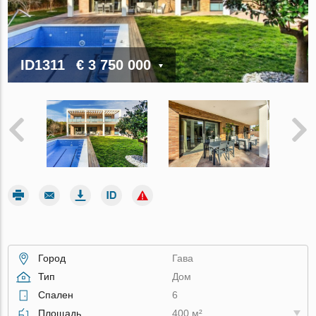
ID1311
€ 3 750 000
Город
Гава
Тип
Дом
Спален
6
Площадь
400 м²