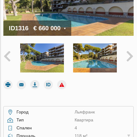
ID1316
€ 660 000
Город
Льяфранк
Тип
Квартира
Спален
4
Площадь
118 м²