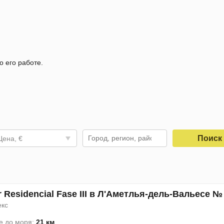
о его работе.
Поис
Цена, €
 Residencial Fase III в Л'Аметлья-дель-Вальесе №
екс
е до моря:
21 км