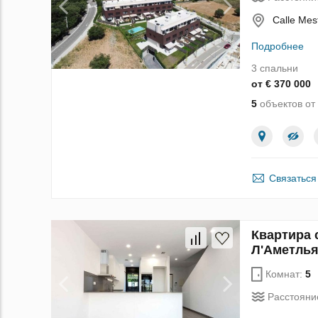
Calle Mes
Подробнее
3 спальни
от € 370 000
5
объектов от
Связаться
Квартира с
Л'Аметлья
Комнат:
5
Расстояни