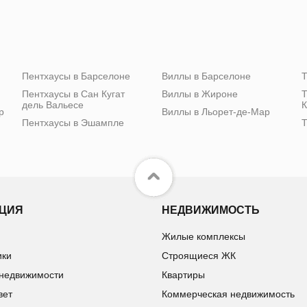
Пентхаусы в Барселоне
Виллы в Барселоне
Т
Пентхаусы в Сан Кугат
Виллы в Жироне
Т
дель Вальесе
К
р
Виллы в Льорет-де-Мар
Пентхаусы в Эшампле
Т
ЦИЯ
НЕДВИЖИМОСТЬ
Жилые комплексы
ики
Строящиеся ЖК
 недвижимости
Квартиры
вет
Коммерческая недвижимость