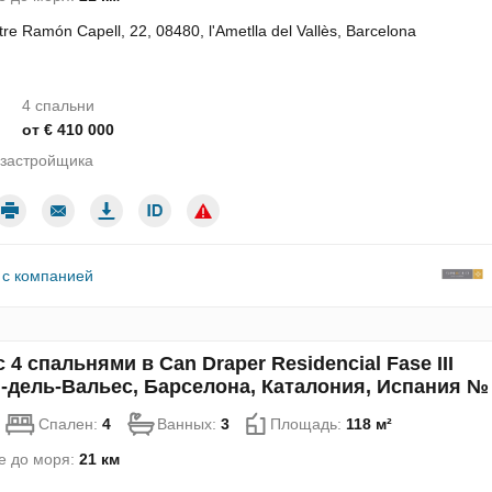
tre Ramón Capell, 22, 08480, l'Ametlla del Vallès, Barcelona
4 спальни
от € 410 000
 застройщика
 с компанией
 4 спальнями в Can Draper Residencial Fase III
-дель-Вальес, Барселона, Каталония, Испания №
Спален:
4
Ванных:
3
Площадь:
118 м²
е до моря:
21 км