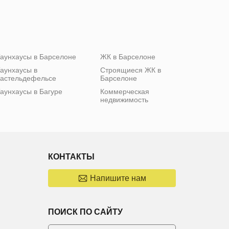
аунхаусы в Барселоне
ЖК в Барселоне
аунхаусы в
Строящиеся ЖК в
астельдефельсе
Барселоне
аунхаусы в Багуре
Коммерческая
недвижимость
КОНТАКТЫ
Напишите нам
ПОИСК ПО САЙТУ