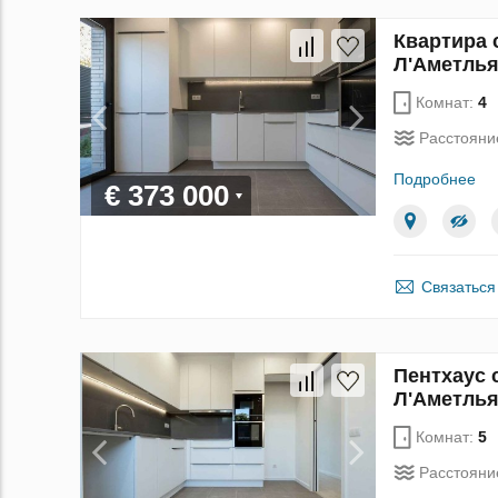
Квартира с
Л'Аметлья
Комнат:
4
Расстояни
Подробнее
€ 373 000
Связаться
Пентхаус с
Л'Аметлья
Комнат:
5
Расстояни