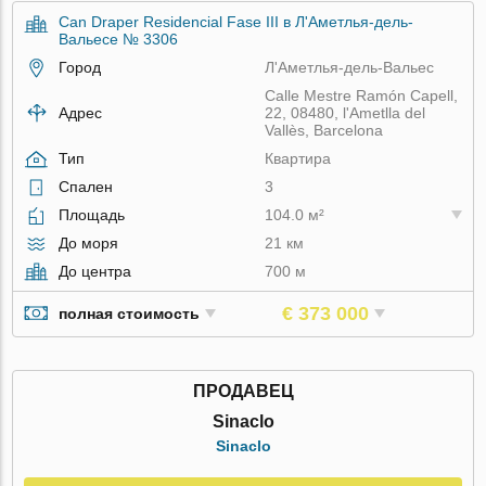
Can Draper Residencial Fase III в Л'Аметлья-дель-
Вальесе № 3306
Город
Л'Аметлья-дель-Вальес
Calle Mestre Ramón Capell,
Адрес
22, 08480, l'Ametlla del
Vallès, Barcelona
Тип
Квартира
Спален
3
Площадь
104.0 м²
До моря
21 км
До центра
700 м
€ 373 000
полная стоимость
ПРОДАВЕЦ
Sinaclo
Sinaclo