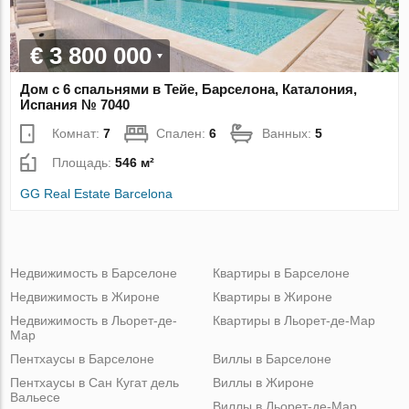
€ 3 800 000
Дом с 6 спальнями в Тейе, Барселона, Каталония,
Испания № 7040
Комнат:
7
Спален:
6
Ванных:
5
Площадь:
546 м²
GG Real Estate Barcelona
Недвижимость в Барселоне
Квартиры в Барселоне
Недвижимость в Жироне
Квартиры в Жироне
Недвижимость в Льорет-де-
Квартиры в Льорет-де-Мар
Мар
Пентхаусы в Барселоне
Виллы в Барселоне
Пентхаусы в Сан Кугат дель
Виллы в Жироне
Вальесе
Виллы в Льорет-де-Мар