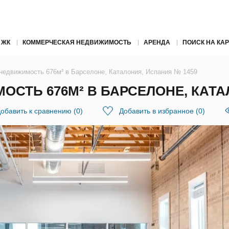
 ЖК
КОММЕРЧЕСКАЯ НЕДВИЖИМОСТЬ
АРЕНДА
ПОИСК НА КАР
недвижимость 676м² в Барселоне, Каталония, Испания № 1459
СТЬ 676М² В БАРСЕЛОНЕ, КАТА
обавить к сравнению
(
0
)
Добавить в избранное
(
0
)