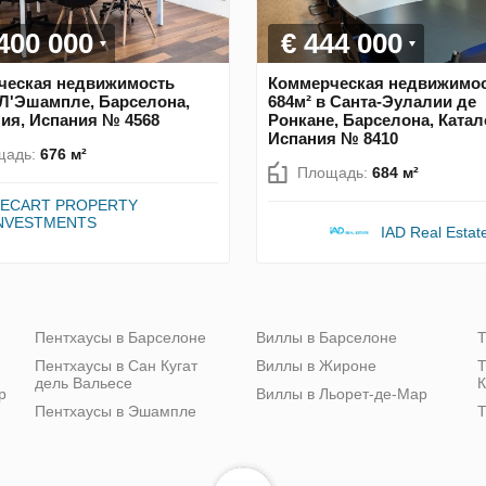
 400 000
€ 444 000
ческая недвижимость
Коммерческая недвижимо
 Л'Эшампле, Барселона,
684м² в Санта-Эулалии де
ия, Испания № 4568
Ронкане, Барселона, Катал
Испания № 8410
щадь:
676 м²
Площадь:
684 м²
ECART PROPERTY
NVESTMENTS
IAD Real Estat
Пентхаусы в Барселоне
Виллы в Барселоне
Т
Пентхаусы в Сан Кугат
Виллы в Жироне
Т
дель Вальесе
К
р
Виллы в Льорет-де-Мар
Пентхаусы в Эшампле
Т