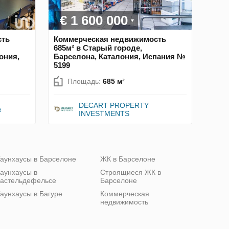
€ 1 600 000
сть
Коммерческая недвижимость
685м² в Старый городе,
ония,
Барселона, Каталония, Испания №
5199
Площадь:
685 м²
DECART PROPERTY
e
INVESTMENTS
аунхаусы в Барселоне
ЖК в Барселоне
аунхаусы в
Строящиеся ЖК в
астельдефельсе
Барселоне
аунхаусы в Багуре
Коммерческая
недвижимость